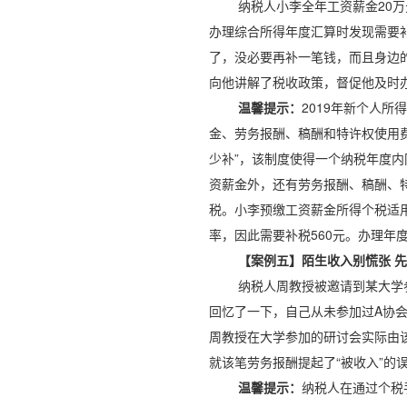
纳税人小李全年工资薪金20
办理综合所得年度汇算时发现需要
了，没必要再补一笔钱，而且身边
向他讲解了税收政策，督促他及时
温馨提示：
2019年新个人
金、劳务报酬、稿酬和特许权使用
少补”，该制度使得一个纳税年度
资薪金外，还有劳务报酬、稿酬、
税。小李预缴工资薪金所得个税适用
率，因此需要补税560元。办理年
【案例五】陌生收入别慌张 
纳税人周教授被邀请到某大学
回忆了一下，自己从未参加过A协
周教授在大学参加的研讨会实际由
就该笔劳务报酬提起了“被收入”的
温馨提示：
纳税人在通过个税