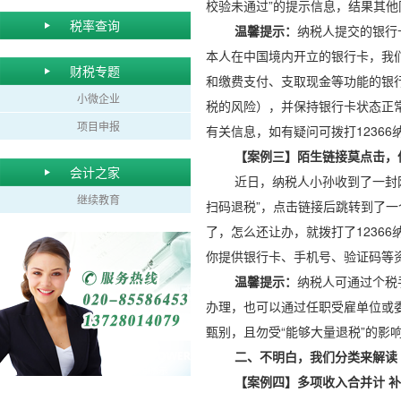
校验未通过”的提示信息，结果其
税率查询
温馨提示：
纳税人提交的银行
本人在中国境内开立的银行卡，我
财税专题
和缴费支付、支取现金等功能的银
小微企业
税的风险），并保持银行卡状态正
项目申报
有关信息，如有疑问可拨打1236
【案例三】陌生链接莫点击，
会计之家
近日，纳税人小孙收到了一封
继续教育
扫码退税”，点击链接后跳转到了一
了，怎么还让办，就拨打了1236
你提供银行卡、手机号、验证码等
温馨提示：
纳税人可通过个税手机A
办理，也可以通过任职受雇单位或
甄别，且勿受“能够大量退税”的影
二、不明白，我们分类来解读
【案例四】多项收入合并计 