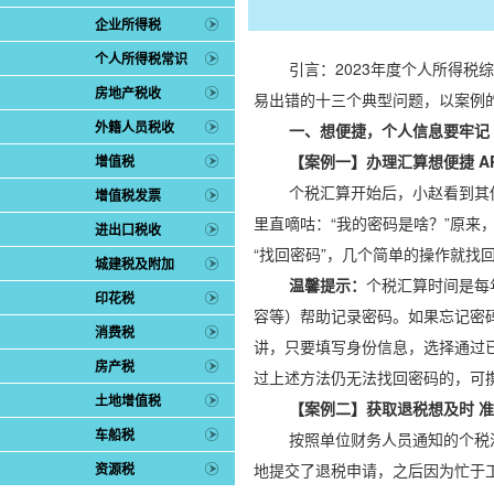
企业所得税
个人所得税常识
引言：2023年度个人所得
房地产税收
易出错的十三个典型问题，以案例
外籍人员税收
一、想便捷，个人信息要牢记
【案例一】办理汇算想便捷 A
增值税
个税汇算开始后，小赵看到其
增值税发票
里直嘀咕：“我的密码是啥？”原来
进出口税收
“找回密码”，几个简单的操作就找
城建税及附加
温馨提示：
个税汇算时间是每
印花税
容等）帮助记录密码。如果忘记密
消费税
讲，只要填写身份信息，选择通过
房产税
过上述方法仍无法找回密码的，可
土地增值税
【案例二】获取退税想及时 
车船税
按照单位财务人员通知的个税
资源税
地提交了退税申请，之后因为忙于工