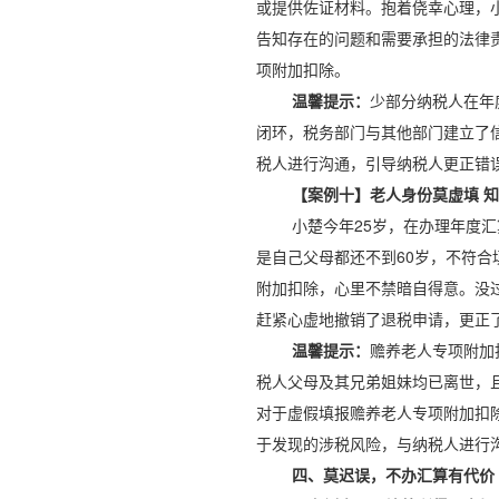
或提供佐证材料。抱着侥幸心理，
告知存在的问题和需要承担的法律
项附加扣除。
温馨提示：
少部分纳税人在年
闭环，税务部门与其他部门建立了
税人进行沟通，引导纳税人更正错
【案例十】老人身份莫虚填 
小楚今年25岁，在办理年度
是自己父母都还不到60岁，不符
附加扣除，心里不禁暗自得意。没
赶紧心虚地撤销了退税申请，更正
温馨提示：
赡养老人专项附加
税人父母及其兄弟姐妹均已离世，
对于虚假填报赡养老人专项附加扣
于发现的涉税风险，与纳税人进行
四、莫迟误，不办汇算有代价