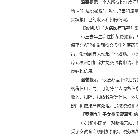
温馨提示：
个人所得税年度汇
所谓的“退税秘笈”，吸引点击和
实填报自己的收入和扣除情况。
【案例八】“大病医疗”绝非“
小王去年生病住院花费颇多，
保平台APP查询到符合条件的医药
策，没想到有人动起了歪脑筋。办公
疗专项附加扣除并提交退税申请。
良纳税信用。
温馨提示：
依法办理个税汇算
纳税信用，而且可能将个人隐私信
收入、扣除、扣缴税款等信息，依
部门将依法严肃处理，追缴税款和
【案例九】子女身份要真实 
小冯和小陈是一对新婚夫妇，
受子女教育专项附加扣除。税务机