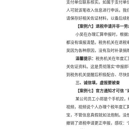
支付单位联系核实。如属于支付单
人可就该笔收入信息进行申诉。我
请保存好相关佐证材料，以备后续
【案例六】退税申请并非一劳
小吴在办理汇算申报时，根据
都没有填报清楚。税务机关在退税
吴因为各种原因，没有及时补录捐
温馨提示：
税务机关在年度汇
关佐证资料。这是贯彻落实“申报
到税务机关提醒后积极配合、尽快
三、诚信填，虚报要被查
【案例七】官方通知才可信 “
某公司员工小郑是个手机控，
视频，视频说个人办理个税年度汇
宝，不管信息真假就如法炮制。没
撤销了退税申请更正申报，感叹：“