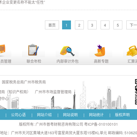
术企业变更名称不能太“任性”
首页
1
2
3
4
5
下一
人员管理
联合年检
内部审计外包
高新专题
汇算
国家税务总局广州市税务局
理局（知识产权局）
广州市市场监督管理局
理中心
|
公司心语
|
网站介绍
|
网站说明
|
网站统计
|
版权声明
版权所有: 广州市普粤财税咨询有限公司 粤ICP备-010100101
地址：广州市天河区黄埔大道163号富星商贸大厦东塔15楼KL单元 邮政编码: 51062