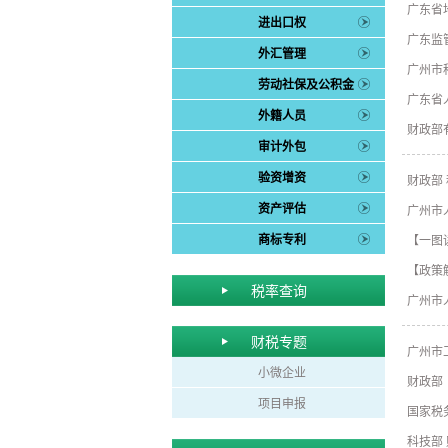
广东省
进出口权
广东监
外汇管理
广州市
劳动社保及公积金
广东省
外籍人员
财政部
审计外包
验资增资
财政部
资产评估
广州市
商标专利
【一图
【政策
税率查询
广州市
财税专题
广州市
小微企业
财政部
项目申报
国家税
科技部