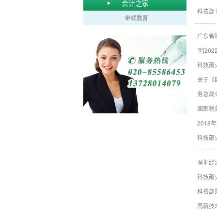
会计之家
科技部
继续教育
广东省
字[202
科技部
关于《
务总局公
国家税
2018
科技部
深圳经
科技部
科技部
高新技