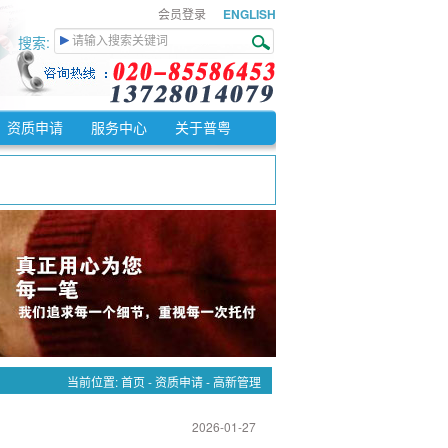
会员登录
ENGLISH
搜索:
资质申请
服务中心
关于普粤
。
%征收率征收增值税。
免征增值税。
纳增值税税额。
当前位置:
首页
-
资质申请
-
高新管理
2026-01-27