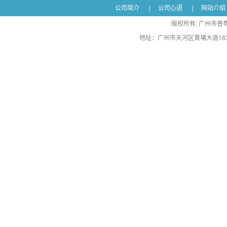
公司简介
|
公司心语
|
网站介绍
版权所有: 广州市普粤
地址：广州市天河区黄埔大道163号