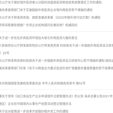
办公厅关于做好境外投资者以分配利润直接投资税收抵免政策落实工作的通知
展改革委等部门关于实施鼓励外商投资企业境内再投资若干措施的通知
办公厅关于转发商务部、国家发展改革委 《2025年稳外资行动方案》的通知
资将采取哪些措施？外资企业如有疑问在哪反映？权威回应
关于进一步优化外商投资环境加大吸引外商投资力度的意见
人民政府办公厅转发国务院办公厅转发商务部 科技部关于进一步鼓励外商投资设立研
3〕25号
办公厅转发商务部科技部关于进一步鼓励外商投资设立研发中心若干措施的通知 国办函〔
展改革委等部门印发《关于以制造业为重点促进外资扩增量稳存量提质量的若干政策措施
民共和国国家发展和改革委员会 中华人民共和国商务部令 第52号
署关于发布《出口食品生产企业申请境外注册管理办法》的公告 海关总署公告2021年
地区）企业在中国境内从事生产经营活动登记管理办法
关于应对疫情进一步改革开放做好稳外资工作的通知