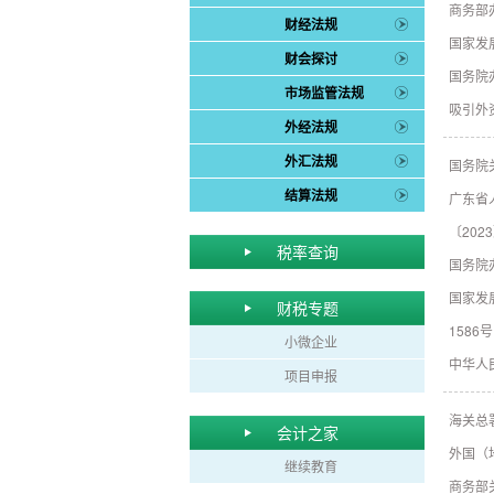
商务部
财经法规
国家发
财会探讨
国务院
市场监管法规
吸引外
外经法规
外汇法规
国务院
结算法规
广东省
〔202
税率查询
国务院
国家发
财税专题
1586号
小微企业
中华人
项目申报
海关总
会计之家
外国（
继续教育
商务部