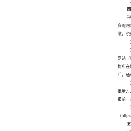
（
四
税
多跑网
缴，税
（
（
网站（h
构所在
后，通
（
批量方
报前一
（
（htt
五