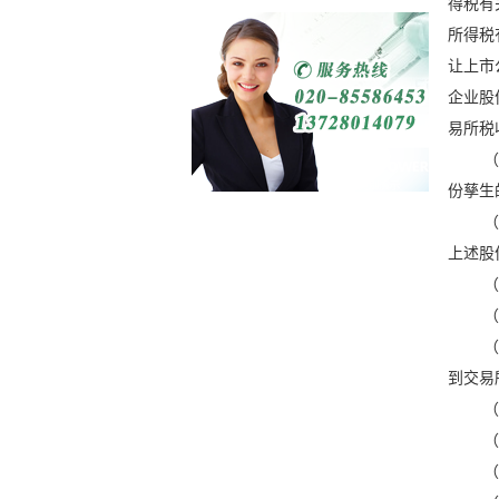
得税有
所得税
让上市
企业股
易所税
（
份孳生
（
上述股
（
（
（
到交易
（
（
（