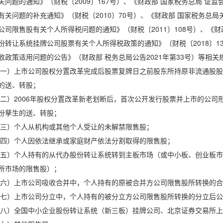
关问题的通知》（财税〔2009〕167号）、《财政部 国家税务总局 证
有关问题的补充通知》（财税〔2010〕70号）、《财政部 国家税务总
公司限售股有关个人所得税问题的通知》（财税〔2011〕108号）、《财
份转让系统挂牌公司股票有关个人所得税政策的通知》（财税〔2018〕1
收政策适用问题的公告》（财政部 税务总局公告2021年第33号）等相
一）上市公司股权分置改革完成后股票复牌日之前股东所持原非流通股股
的送、转股；
二）2006年股权分置改革新老划断后，首次公开发行股票并上市的公司
份孳生的送、转股；
三）个人从机构或其他个人受让的未解禁限售股；
四）个人因依法继承或家庭财产依法分割取得的限售股；
五）个人持有的从代办股份转让系统转到主板市场（或中小板、创业板市
所市场的限售股）；
六）上市公司吸收合并中，个人持有的原被合并方公司限售股所转换的合
七）上市公司分立中，个人持有的被分立方公司限售股所转换的分立后公
八）全国中小企业股份转让系统（新三板）挂牌公司、北京证券交易所上