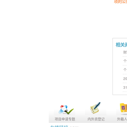
项的公
相关
财
个
个
2
3
项目申请专题
内外资登记
外籍