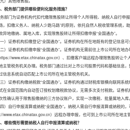
九）其他限售股。
、税务部门提供哪些便利化服务措施？
务部门为证券机构代扣代缴限售股转让所得个人所得税、纳税人自行申报
路，扣缴义务人、纳税人少跑马路”的原则，依托自然人税收管理系统，
款异地缴纳、属地入库，实现限售股转让所得扣缴申报“全国通办”。
一）证券机构扣缴登记“全国通办”。证券机构在所在地既有的登记信息
二）证券机构扣缴申报“全国通办”。证券机构无需前往上市公司所在地
ttps://www.etax.chinatax.gov.cn）、扣缴客户端远程办理
地主管税务机关办理。税务部门通过比对上市公司股票代码和基础信息，
过信息系统自动匹配上市公司所在地主管税务机关。
三）证券机构缴纳税款“全国通办”。证券机构通过财税库银横向联网系
式在全国范围内自动签订授权划缴税款协议，无需多次支付税款。证券机
次性确认用于限售股缴纳的三方协议账户，实现一次缴税、批量属地入库
四）自行申报清算或纳税“全国通办”。纳税人需自行申报清算或纳税的
ps://www.etax.chinatax.gov.cn）远程办理申报，也可到上市公司所
、哪些情形需要纳税人自行申报清算或纳税？