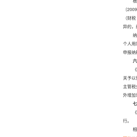
根
〔20
（财税
异的，
纳
个人用
申报纳
六
《
关予以
主管税
外增加
七
《
行。
相