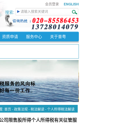
会员登录
ENGLISH
搜索:
资质申请
服务中心
关于普粤
。
%征收率征收增值税。
免征增值税。
纳增值税税额。
置:
首页
-
政策法规
-
税法解读
-
个人所得税法解读
市公司限售股所得个人所得税有关征管服