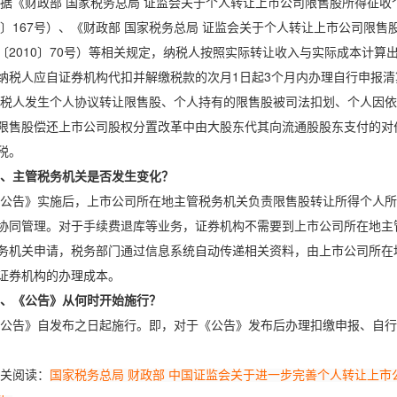
据《财政部 国家税务总局 证监会关于个人转让上市公司限售股所得征
09〕167号）、《财政部 国家税务总局 证监会关于个人转让上市公司限
〔2010〕70号）等相关规定，纳税人按照实际转让收入与实际成本计
纳税人应自证券机构代扣并解缴税款的次月1日起3个月内办理自行申报清
税人发生个人协议转让限售股、个人持有的限售股被司法扣划、个人因依
限售股偿还上市公司股权分置改革中由大股东代其向流通股股东支付的对
税。
、主管税务机关是否发生变化？
公告》实施后，上市公司所在地主管税务机关负责限售股转让所得个人所
协同管理。对于手续费退库等业务，证券机构不需要到上市公司所在地主
务机关申请，税务部门通过信息系统自动传递相关资料，由上市公司所在
证券机构的办理成本。
、《公告》从何时开始施行？
公告》自发布之日起施行。即，对于《公告》发布后办理扣缴申报、自行
关阅读：
国家税务总局 财政部 中国证监会关于进一步完善个人转让上