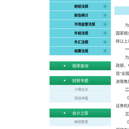
财经法规
财会探讨
市场监管法规
为
国家税
外经法规
转让上
外汇法规
一
结算法规
为
政部、
税率查询
现“全
财税专题
进限售
二
小微企业
《
项目申报
证券机
会计之家
三
《
继续教育